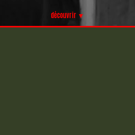
découvrir ▼
rsa D (2006-2014)
Opel Corsa C – Ha