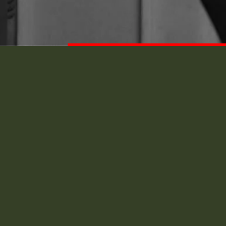
Opel Corsa D – feu arrière
Opel Co