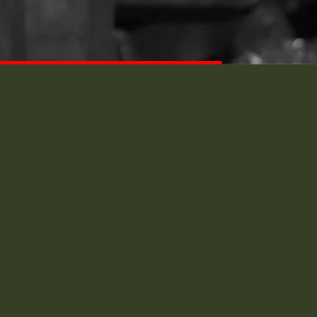
dre
VW Golf 2 – petit parechoc