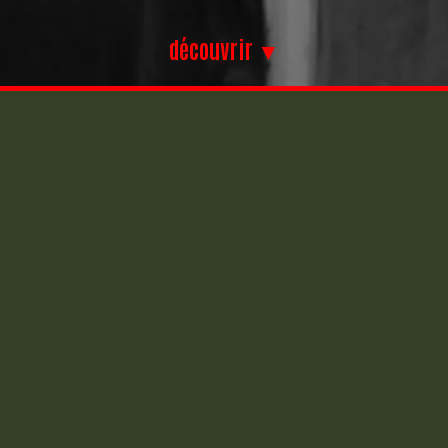
découvrir ▼
2 – jupe avant
VW Golf 2 – Calan