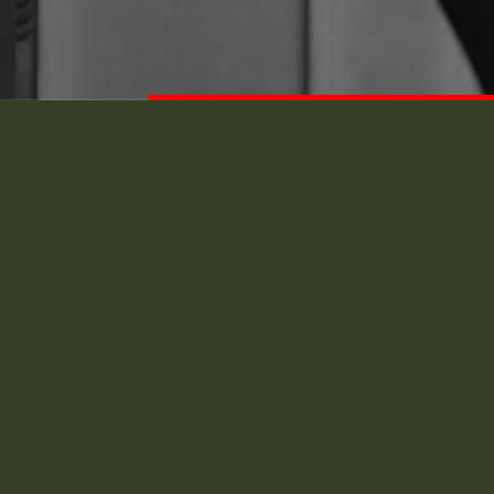
VW Golf 2 – parechoc
VW Golf 