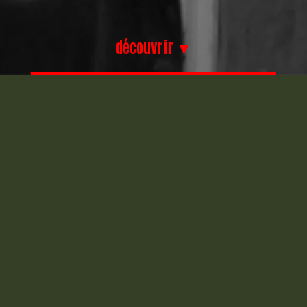
découvrir ▼
VW Polo 9n –
Hayon
VW Polo