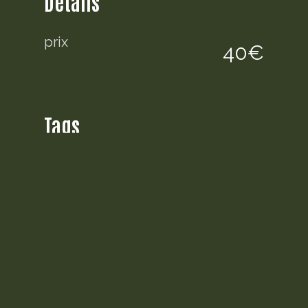
Détails
prix
40€
Tags
Mini R50/R53
Pièces mécaniques
Description
moyeu gauche pour Mini Cooper
R50 1600 essence
bon état