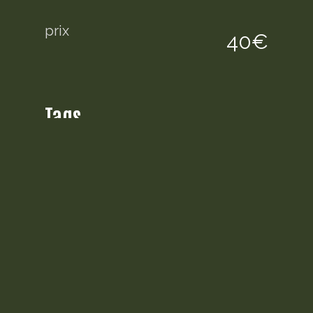
prix
40€
Tags
Mini R50/R53
Pièces mécaniques
Description
pompe à essence pour Mini R50
1600 essence
contact cars