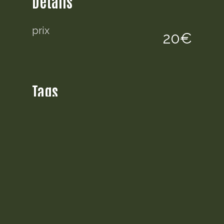
Détails
prix
20€
Tags
Mini R50/R53
Pièces mécaniques
Description
maître cylindre de freins pour
Mini R50/53
bon état de fonctionnement