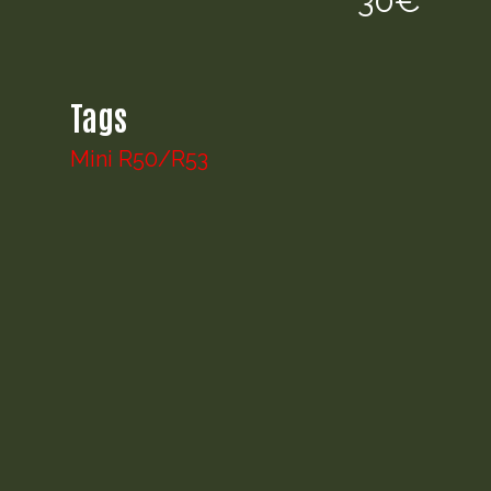
30€
Tags
Mini R50/R53
Phare
Description
phare gauche pour mini R50/53
phase 2
bon état –
contact cars